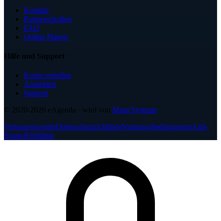
Kontakt
Partnerschaften
FAQ
Online Planen
Hilfe und Support
Konto erstellen
Anmelden
Support
© 2020-2026
eAgenda
· wird von
Mupi Systems
Vertrauenscenter
Datenschutzrichtlinie
Nutzungsbedingungen
Anti-
Spam-Richtlinie