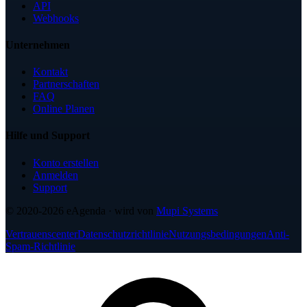
API
Webhooks
Unternehmen
Kontakt
Partnerschaften
FAQ
Online Planen
Hilfe und Support
Konto erstellen
Anmelden
Support
© 2020-2026
eAgenda
· wird von
Mupi Systems
Vertrauenscenter
Datenschutzrichtlinie
Nutzungsbedingungen
Anti-
Spam-Richtlinie