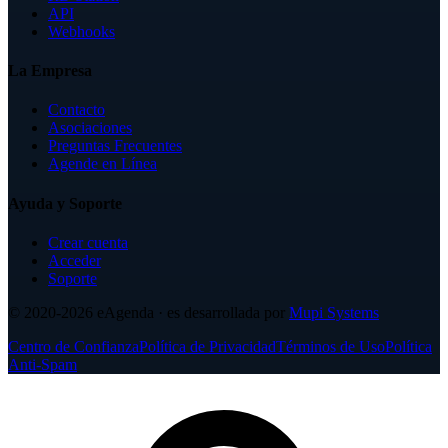
API
Webhooks
La Empresa
Contacto
Asociaciones
Preguntas Frecuentes
Agende en Línea
Ayuda y Soporte
Crear cuenta
Acceder
Soporte
© 2020-2026
eAgenda
· es desarrollada por
Mupi Systems
Centro de Confianza
Política de Privacidad
Términos de Uso
Política
Anti-Spam