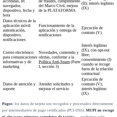
accedidas, IP,
de fraudes, cumplimiento
(II); interés legítimo
navegador,
del Marco Civil, mejora
(IX)
dispositivo, fecha y
de la PLATAFORMA
hora
Datos técnicos de la
aplicación móvil:
Funcionamiento de la
Ejecución de
autenticación,
aplicación y entrega de
contrato (V)
dispositivo,
notificaciones
notificaciones
Interés legítimo
(IX), con opt-out
Correo electrónico
Novedades, contenido y
libre;
para comunicaciones
ofertas, conforme a la
consentimiento (I)
informativas y de
Política Anti-Spam
(Parte
cuando se recoge
marketing
I, sección 3)
fuera de la relación
contractual
Ejecución de
Datos de atención y
Atender solicitudes y
contrato (V);
soporte
mejorar el servicio
interés legítimo
(IX)
Pagos:
los datos de tarjeta son recogidos y procesados directamente
por intermediarios de pago certificados (PCI-DSS).
MUPI no recoge
ni almacena números completos de tarjeta
— recibimos solo