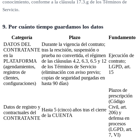
conocimiento, conforme a la cláusula 17.3.g de los Términos de
Servicio.
9. Por cuánto tiempo guardamos los datos
Categoría
Plazo
Fundamento
DATOS DEL
Durante la vigencia del contrato;
CONTRATANTE
tras la rescisión, suspensión o
en la
prueba no convertida, el régimen
Ejecución de
PLATAFORMA
de las cláusulas 4.2, 6.3, 6.5 y 12
contrato;
(agendamientos,
de los Términos de Servicio
LGPD, art.
registros de
(eliminación con aviso previo;
15
clientes,
copias de seguridad purgadas en
configuraciones)
hasta 90 días)
Plazos de
prescripción
(Código
Datos de registro y
Civil, art.
Hasta 5 (cinco) años tras el cierre
contractuales del
206) y
de la CUENTA
CONTRATANTE
defensa en
procesos
(LGPD, art.
7, VI)