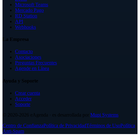
Microsoft Teams
Mercado Pago
RD Station
API
Webhooks
La Empresa
Contacto
Asociaciones
Preguntas Frecuentes
Agende en Línea
Ayuda y Soporte
Crear cuenta
Acceder
Soporte
© 2020-2026
eAgenda
· es desarrollada por
Mupi Systems
Centro de Confianza
Política de Privacidad
Términos de Uso
Política
Anti-Spam