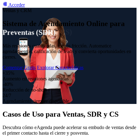
Acceder
Ventas y CRM
Sistema de Agendamiento Online para
Éxito del Cliente (CS)
Más reuniones cualificadas, menos fricción. Automatice
agendamientos, calificación de leads y convierta oportunidades en
cierres.
Comenzar Gratis
Explorar Características
+35%
Aumento en reuniones agendadas
-40%
Reducción de no-shows
24/7
Agendamiento siempre disponible
Casos de Uso para
Ventas, SDR y CS
Descubra cómo eAgenda puede acelerar su embudo de ventas desde
el primer contacto hasta el cierre y posventa.