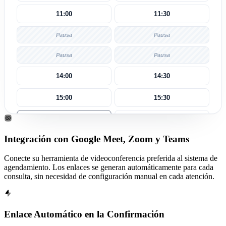
11:00
11:30
Pausa
Pausa
Pausa
Pausa
14:00
14:30
15:00
15:30
16:00
16:30
Integración con Google Meet, Zoom y Teams
17:00
17:30
Conecte su herramienta de videoconferencia preferida al sistema de
agendamiento. Los enlaces se generan automáticamente para cada
consulta, sin necesidad de configuración manual en cada atención.
Enlace Automático en la Confirmación