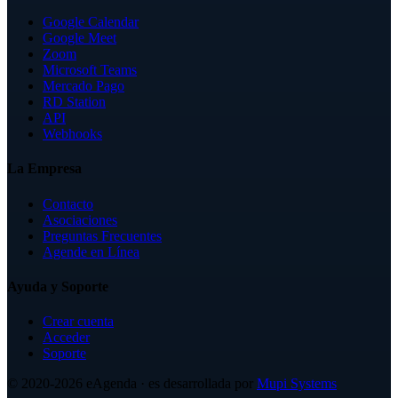
Google Calendar
Google Meet
Zoom
Microsoft Teams
Mercado Pago
RD Station
API
Webhooks
La Empresa
Contacto
Asociaciones
Preguntas Frecuentes
Agende en Línea
Ayuda y Soporte
Crear cuenta
Acceder
Soporte
© 2020-2026
eAgenda
· es desarrollada por
Mupi Systems