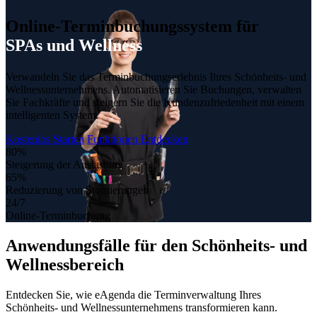
Online-Terminbuchungssystem für
SPAs und Wellness
Verwandeln Sie das Terminbuchungserlebnis Ihres Schönheits- und
Wellnessunternehmens. Automatisieren Sie Buchungen, verwalten
Sie Fachkräfte und steigern Sie die Kundenzufriedenheit mit einem
intelligenten System.
Kostenlos Starten
Funktionen Entdecken
80%
Steigerung der Auslastung
65%
Reduzierung von Stornierungen
24/7
Online-Terminbuchung
Anwendungsfälle für den
Schönheits- und
Wellnessbereich
Entdecken Sie, wie eAgenda die Terminverwaltung Ihres
Schönheits- und Wellnessunternehmens transformieren kann.