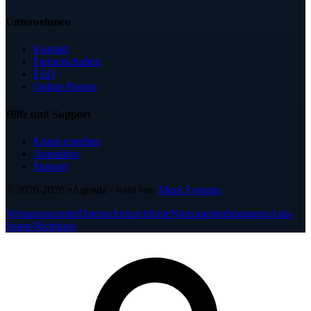
Unternehmen
Kontakt
Partnerschaften
FAQ
Online Planen
Hilfe und Support
Konto erstellen
Anmelden
Support
© 2020-2026
eAgenda
· wird von
Mupi Systems
Vertrauenscenter
Datenschutzrichtlinie
Nutzungsbedingungen
Anti-
Spam-Richtlinie