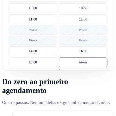
10:00
10:30
11:00
11:30
Pausa
Pausa
Pausa
Pausa
14:00
14:30
15:00
15:30
16:00
16:30
Do zero ao primeiro
17:00
17:30
agendamento
Quatro passos. Nenhum deles exige conhecimento técnico.