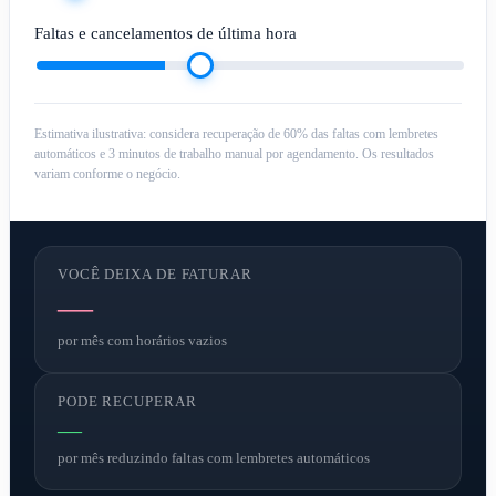
Faltas e cancelamentos de última hora
Estimativa ilustrativa: considera recuperação de 60% das faltas com lembretes
automáticos e 3 minutos de trabalho manual por agendamento. Os resultados
variam conforme o negócio.
VOCÊ DEIXA DE FATURAR
—
por mês com horários vazios
PODE RECUPERAR
—
por mês reduzindo faltas com lembretes automáticos