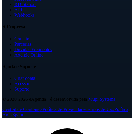
RD Station
API
Webhooks
A Empresa
Contato
Parcerias
Dúvidas Frequentes
Agende Online
Ajuda e Suporte
Criar conta
Acessar
Suporte
© 2020-2026
eAgenda
· é desenvolvida pela
Mupi Systems
Central de Confiança
Política de Privacidade
Termos de Uso
Política
Anti-Spam