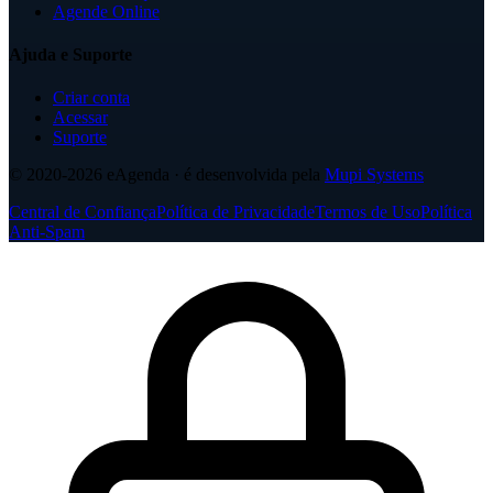
Agende Online
Ajuda e Suporte
Criar conta
Acessar
Suporte
© 2020-2026
eAgenda
· é desenvolvida pela
Mupi Systems
Central de Confiança
Política de Privacidade
Termos de Uso
Política
Anti-Spam