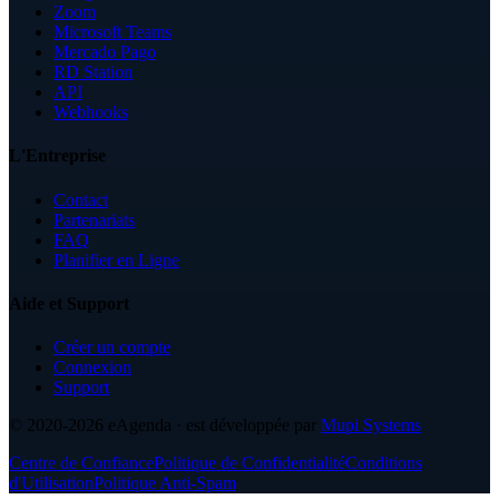
Zoom
Microsoft Teams
Mercado Pago
RD Station
API
Webhooks
L'Entreprise
Contact
Partenariats
FAQ
Planifier en Ligne
Aide et Support
Créer un compte
Connexion
Support
© 2020-2026
eAgenda
· est développée par
Mupi Systems
Centre de Confiance
Politique de Confidentialité
Conditions
d'Utilisation
Politique Anti-Spam