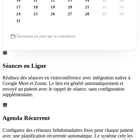
10
11
12
13
14
15
16
17
18
19
20
21
22
23
24
25
26
27
28
29
30
31
Choisissez un jour sur le calendrier
Séances en Ligne
Réalisez des séances en visioconférence avec intégration native à
Google Meet et Zoom. Le lien est généré automatiquement et
envoyé au patient avec le rappel de séance, sans configuration
supplémentaire.
Agenda Récurrent
Configurez des créneaux hebdomadaires fixes pour chaque patient
avec une planification récurrente automatique. Le système crée les