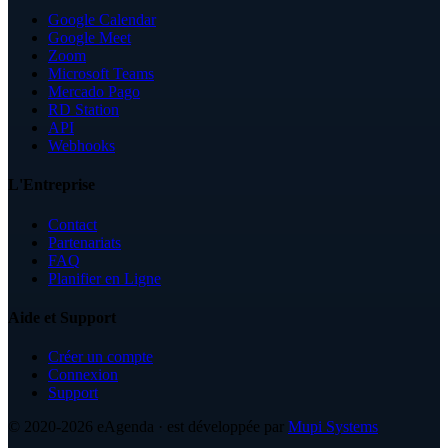
Google Calendar
Google Meet
Zoom
Microsoft Teams
Mercado Pago
RD Station
API
Webhooks
L'Entreprise
Contact
Partenariats
FAQ
Planifier en Ligne
Aide et Support
Créer un compte
Connexion
Support
© 2020-2026
eAgenda
· est développée par
Mupi Systems