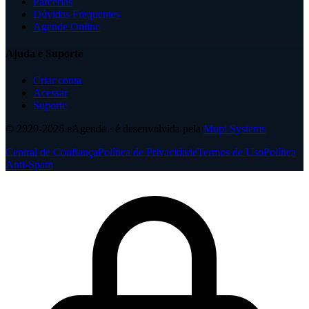
Parcerias
Dúvidas Frequentes
Agende Online
Ajuda e Suporte
Criar conta
Acessar
Suporte
© 2020-2026
eAgenda
· é desenvolvida pela
Mupi Systems
Central de Confiança
Política de Privacidade
Termos de Uso
Política
Anti-Spam