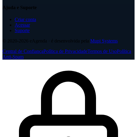
Ajuda e Suporte
Criar conta
Acessar
Suporte
© 2020-2026
eAgenda
· é desenvolvida pela
Mupi Systems
Central de Confiança
Política de Privacidade
Termos de Uso
Política
Anti-Spam