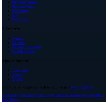
Microsoft Teams
Mercado Pago
RD Station
API
Webhooks
A Empresa
Contato
Parcerias
Dúvidas Frequentes
Agende Online
Ajuda e Suporte
Criar conta
Acessar
Suporte
© 2020-2026
eAgenda
· é desenvolvida pela
Mupi Systems
Central de Confiança
Política de Privacidade
Termos de Uso
Política
Anti-Spam