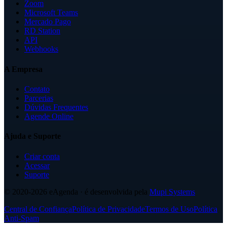
Zoom
Microsoft Teams
Mercado Pago
RD Station
API
Webhooks
A Empresa
Contato
Parcerias
Dúvidas Frequentes
Agende Online
Ajuda e Suporte
Criar conta
Acessar
Suporte
© 2020-2026
eAgenda
· é desenvolvida pela
Mupi Systems
Central de Confiança
Política de Privacidade
Termos de Uso
Política
Anti-Spam