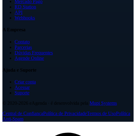
Mercado Pago
RD Station
API
Webhooks
A Empresa
Contato
Parcerias
Dúvidas Frequentes
Agende Online
Ajuda e Suporte
Criar conta
Acessar
Suporte
© 2020-2026
eAgenda
· é desenvolvida pela
Mupi Systems
Central de Confiança
Política de Privacidade
Termos de Uso
Política
Anti-Spam