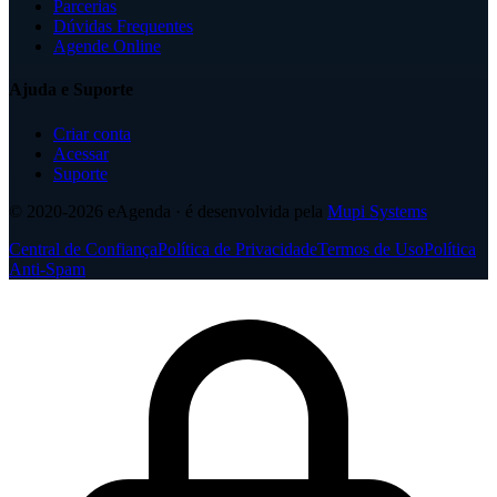
Parcerias
Dúvidas Frequentes
Agende Online
Ajuda e Suporte
Criar conta
Acessar
Suporte
© 2020-2026
eAgenda
· é desenvolvida pela
Mupi Systems
Central de Confiança
Política de Privacidade
Termos de Uso
Política
Anti-Spam