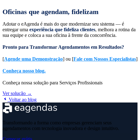
Oficinas que agendam, fidelizam
Adotar o eAgenda é mais do que modernizar seu sistema — é
entregar uma
experiência que fideliza clientes
, melhora a rotina da
sua equipe e coloca a sua oficina à frente da concorrência.
Pronto para Transformar Agendamentos em Resultados?
[
Agende uma Demonstração
] ou [
Fale com Nossos Especialistas
]
Conheça nosso blog.
Conheça nossa solução para Serviços Profissionais
Ver solução →
Voltar ao blog
Transformando a forma como empresas gerenciam seus
agendamentos com tecnologia inovadora e design intuitivo.
Começar grátis