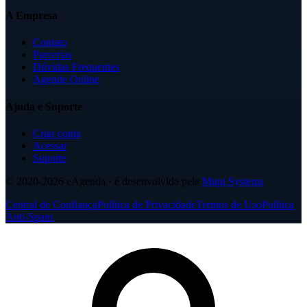
A Empresa
Contato
Parcerias
Dúvidas Frequentes
Agende Online
Ajuda e Suporte
Criar conta
Acessar
Suporte
© 2020-2026
eAgenda
· é desenvolvida pela
Mupi Systems
Central de Confiança
Política de Privacidade
Termos de Uso
Política
Anti-Spam