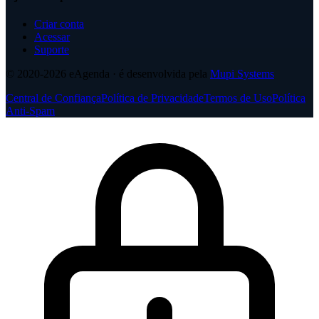
Criar conta
Acessar
Suporte
© 2020-2026
eAgenda
· é desenvolvida pela
Mupi Systems
Central de Confiança
Política de Privacidade
Termos de Uso
Política
Anti-Spam