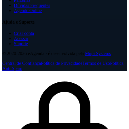
Parcerias
Dúvidas Frequentes
Agende Online
Ajuda e Suporte
Criar conta
Acessar
Suporte
© 2020-2026
eAgenda
· é desenvolvida pela
Mupi Systems
Central de Confiança
Política de Privacidade
Termos de Uso
Política
Anti-Spam