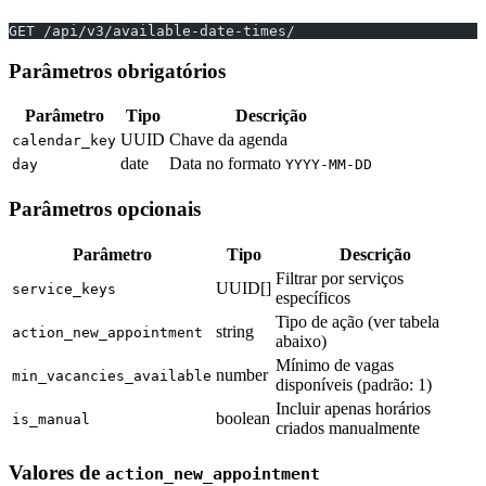
GET /api/v3/available-date-times/
Parâmetros obrigatórios
Parâmetro
Tipo
Descrição
UUID
Chave da agenda
calendar_key
date
Data no formato
day
YYYY-MM-DD
Parâmetros opcionais
Parâmetro
Tipo
Descrição
Filtrar por serviços
UUID[]
service_keys
específicos
Tipo de ação (ver tabela
string
action_new_appointment
abaixo)
Mínimo de vagas
number
min_vacancies_available
disponíveis (padrão: 1)
Incluir apenas horários
boolean
is_manual
criados manualmente
Valores de
action_new_appointment