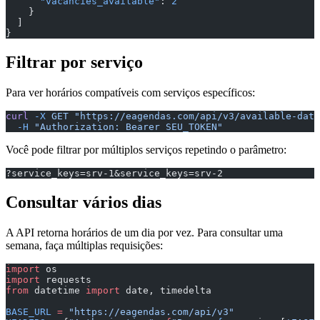
      "vacancies_available"
: 
2
    }
  ]
}
Filtrar por serviço
Para ver horários compatíveis com serviços específicos:
curl
 -X
 GET
 "https://eagendas.com/api/v3/available-date
  -H
 "Authorization: Bearer SEU_TOKEN"
Você pode filtrar por múltiplos serviços repetindo o parâmetro:
?service_keys=srv-1&service_keys=srv-2
Consultar vários dias
A API retorna horários de um dia por vez. Para consultar uma
semana, faça múltiplas requisições:
import
 os
import
 requests
from
 datetime 
import
 date, timedelta
BASE_URL
 =
 "https://eagendas.com/api/v3"