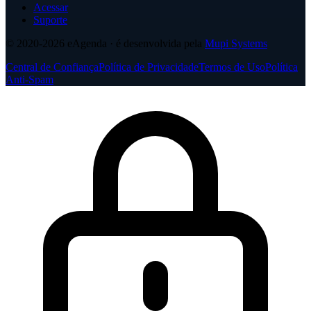
Acessar
Suporte
© 2020-2026
eAgenda
· é desenvolvida pela
Mupi Systems
Central de Confiança
Política de Privacidade
Termos de Uso
Política
Anti-Spam