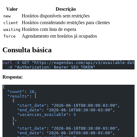
Valor
Descrição
Horários disponíveis sem restrições
new
Horários considerando restrições para clientes
client
Horários com lista de espera
waiting
Agendamento em horários já ocupados
force
Consulta básica
curl
 -X
 GET
 "https://eagendas.com/api/v3/available-date
  -H
 "Authorization: Bearer SEU_TOKEN"
Resposta:
{
  "count"
: 
10
,
  "results"
: [
    {
      "start_date"
: 
"2026-06-10T08:00:00-03:00"
,
      "end_date"
: 
"2026-06-10T08:30:00-03:00"
,
      "vacancies_available"
: 
3
    },
    {
      "start_date"
: 
"2026-06-10T08:30:00-03:00"
,
      "end_date"
: 
"2026-06-10T09:00:00-03:00"
,