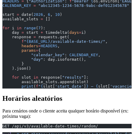
HEADERS
 =
 {
"Authorization"
: 
f
"Bearer 
{
os.environ[
'EAGEN
CALENDAR_KEY
 =
 "abc12345-1234-5678-9abc-def012345678"
start 
=
 date(
2026
, 
6
, 
10
)
available_slots 
=
 []
for
 i 
in
 range
(
7
):
    day 
=
 start 
+
 timedelta(
days
=
i)
    response 
=
 requests.get(
        f
"
{BASE_URL}
/available-date-times/"
,
        headers
=
HEADERS
,
        params
=
{
            "calendar_key"
: 
CALENDAR_KEY
,
            "day"
: day.isoformat(),
        }
    ).json()
    for
 slot 
in
 response[
"results"
]:
        available_slots.append(slot)
        print
(
f
"
{
slot[
'start_date'
]
}
 — 
{
slot[
'vacancies
Horários aleatórios
Para cenários onde o cliente aceita qualquer horário disponível (ex:
próxima vaga):
GET /api/v3/available-date-times/random/