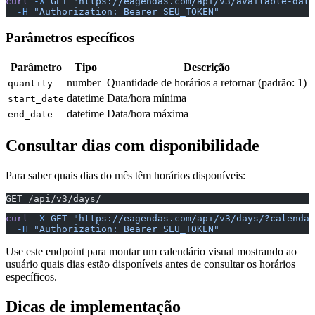
curl
 -X
 GET
 "https://eagendas.com/api/v3/available-date
  -H
 "Authorization: Bearer SEU_TOKEN"
Parâmetros específicos
Parâmetro
Tipo
Descrição
number
Quantidade de horários a retornar (padrão: 1)
quantity
datetime
Data/hora mínima
start_date
datetime
Data/hora máxima
end_date
Consultar dias com disponibilidade
Para saber quais dias do mês têm horários disponíveis:
GET /api/v3/days/
curl
 -X
 GET
 "https://eagendas.com/api/v3/days/?calendar
  -H
 "Authorization: Bearer SEU_TOKEN"
Use este endpoint para montar um calendário visual mostrando ao
usuário quais dias estão disponíveis antes de consultar os horários
específicos.
Dicas de implementação