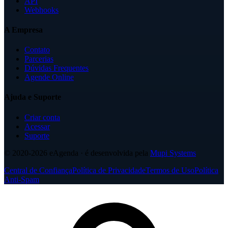
API
Webhooks
A Empresa
Contato
Parcerias
Dúvidas Frequentes
Agende Online
Ajuda e Suporte
Criar conta
Acessar
Suporte
© 2020-2026
eAgenda
· é desenvolvida pela
Mupi Systems
Central de Confiança
Política de Privacidade
Termos de Uso
Política
Anti-Spam