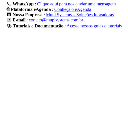
📞
WhatsApp
:
Clique aqui para nos enviar uma mensagem
🌐
Plataforma eAgenda
:
Conheça o eAgenda
🏢
Nossa Empresa
:
Mupi Systems – Soluções Inovadoras
📧
E-mail
:
contato@mupisystems.com.br
📚
Tutoriais e Documentação
:
Acesse nossos guias e tutoriais