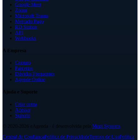
Google Meet
Zoom
Microsoft Teams
Mercado Pago
RD Station
API
Webhooks
A Empresa
Contato
Parcerias
Dúvidas Frequentes
Agende Online
Ajuda e Suporte
Criar conta
Acessar
Suporte
© 2020-2026
eAgenda
· é desenvolvida pela
Mupi Systems
Central de Confiança
Política de Privacidade
Termos de Uso
Política