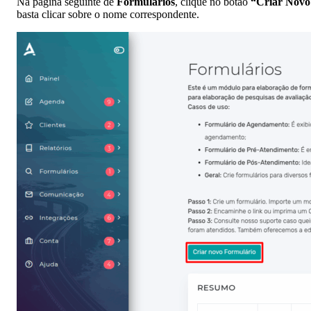
Na página seguinte de
Formulários
, clique no botão
“Criar Novo
basta clicar sobre o nome correspondente.