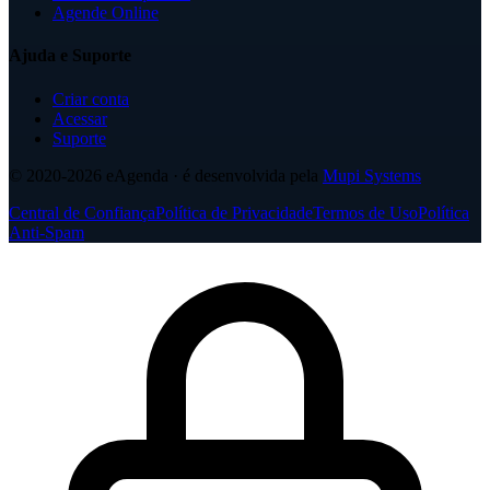
Agende Online
Ajuda e Suporte
Criar conta
Acessar
Suporte
© 2020-2026
eAgenda
· é desenvolvida pela
Mupi Systems
Central de Confiança
Política de Privacidade
Termos de Uso
Política
Anti-Spam