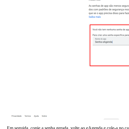
Em seguida, copie a senha gerada, volte ao eAgenda e cole-a no 