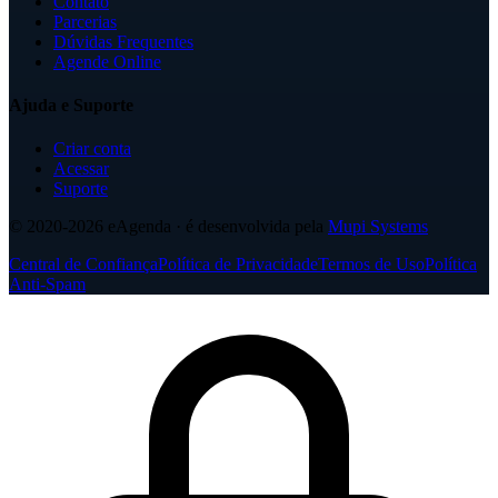
Contato
Parcerias
Dúvidas Frequentes
Agende Online
Ajuda e Suporte
Criar conta
Acessar
Suporte
© 2020-2026
eAgenda
· é desenvolvida pela
Mupi Systems
Central de Confiança
Política de Privacidade
Termos de Uso
Política
Anti-Spam