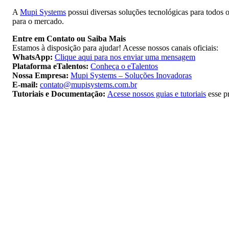
A
Mupi Systems
possui diversas soluções tecnológicas para todos 
para o mercado.
Entre em Contato ou Saiba Mais
Estamos à disposição para ajudar! Acesse nossos canais oficiais:
WhatsApp:
Clique aqui para nos enviar uma mensagem
Plataforma eTalentos:
Conheça o eTalentos
Nossa Empresa:
Mupi Systems – Soluções Inovadoras
E-mail:
contato@mupisystems.com.br
Tutoriais e Documentação:
Acesse nossos guias e tutoriais
esse p