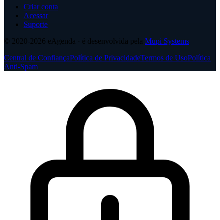
Criar conta
Acessar
Suporte
© 2020-2026
eAgenda
· é desenvolvida pela
Mupi Systems
Central de Confiança
Política de Privacidade
Termos de Uso
Política
Anti-Spam