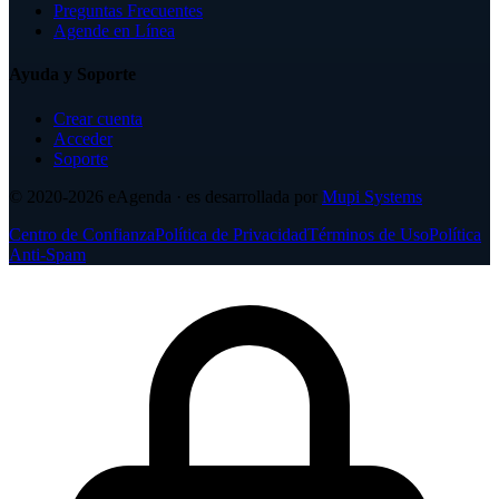
Preguntas Frecuentes
Agende en Línea
Ayuda y Soporte
Crear cuenta
Acceder
Soporte
© 2020-2026
eAgenda
· es desarrollada por
Mupi Systems
Centro de Confianza
Política de Privacidad
Términos de Uso
Política
Anti-Spam