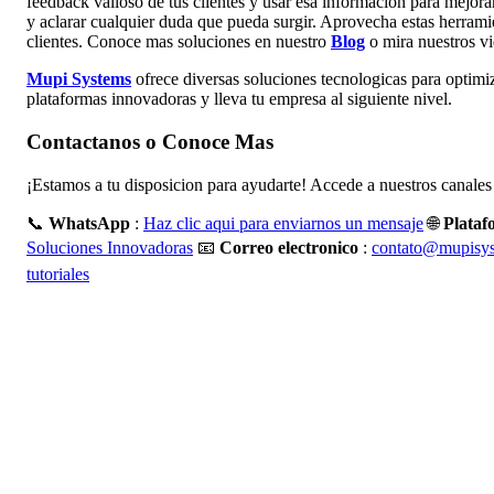
feedback valioso de tus clientes y usar esa informacion para mejor
y aclarar cualquier duda que pueda surgir. Aprovecha estas herramie
clientes. Conoce mas soluciones en nuestro
Blog
o mira nuestros v
Mupi Systems
ofrece diversas soluciones tecnologicas para optimiz
plataformas innovadoras y lleva tu empresa al siguiente nivel.
Contactanos o Conoce Mas
¡Estamos a tu disposicion para ayudarte! Accede a nuestros canales 
📞
WhatsApp
:
Haz clic aqui para enviarnos un mensaje
🌐
Plata
Soluciones Innovadoras
📧
Correo electronico
:
contato@mupisys
tutoriales