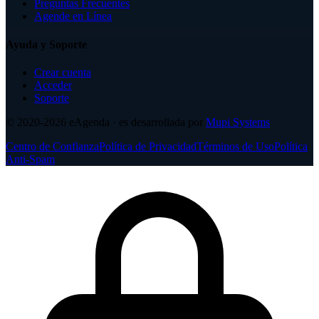
Preguntas Frecuentes
Agende en Línea
Ayuda y Soporte
Crear cuenta
Acceder
Soporte
© 2020-2026
eAgenda
· es desarrollada por
Mupi Systems
Centro de Confianza
Política de Privacidad
Términos de Uso
Política
Anti-Spam