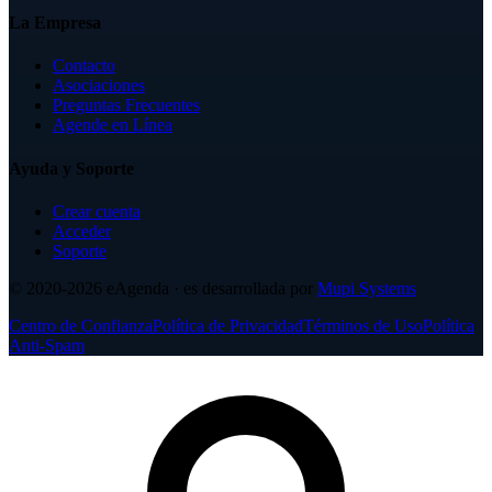
La Empresa
Contacto
Asociaciones
Preguntas Frecuentes
Agende en Línea
Ayuda y Soporte
Crear cuenta
Acceder
Soporte
© 2020-2026
eAgenda
· es desarrollada por
Mupi Systems
Centro de Confianza
Política de Privacidad
Términos de Uso
Política
Anti-Spam