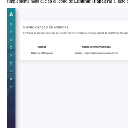
simplemente haga clic en el ícono de
Eliminar (Papelera)
al lado 